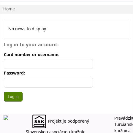
Home
Koha home
News
No news to display.
Log in to your account:
Card number or username:
Password:
Prevádzk
Projekt je podporený
Turčians
knižnica
Slovenskou asociáciou knižníc