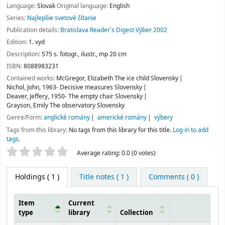
Language:
Slovak
Original language:
English
Series:
Najlepšie svetové čítanie
Publication details:
Bratislava
Reader´s Digest Výber
2002
Edition:
1. vyd
Description:
575 s. fotogr., ilustr., mp 20 cm
ISBN:
8088983231
Contained works:
McGregor, Elizabeth The ice child Slovensky
Nichol, John, 1963- Decisive measures Slovensky
Deaver, Jeffery, 1950- The empty chair Slovensky
Grayson, Emily The observatory Slovensky
Genre/Form:
anglické romány
americké romány
výbery
Tags from this library:
No tags from this library for this title.
Log in to add
tags.
Star ratings
Average rating: 0.0 (0 votes)
Holdings
( 1 )
Title notes ( 1 )
Comments ( 0 )
Item
Current
type
library
Collection