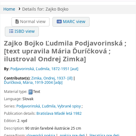
Home
Details for:
Zajko Bojko
Normal view
MARC view
ISBD view
Zajko Bojko
Ľudmila Podjavorinská ;
[text upravila Mária Ďuríčková ;
ilustroval Ondrej Zimka]
By:
Podjavorinská, Ľudmila
, 1872-1951
[aut]
Contributor(s):
Zimka, Ondrej
, 1937-
[ill]
Ďuríčková, Mária
, 1919-2004
[adp]
Material type:
Text
Language:
Slovak
Series:
Podjavorinská, Ľudmila, Vybrané spisy
;
Publication details:
Bratislava
Mladé letá
1982
Edition:
2. vyd
Description:
90 strán farebné ilustrácie 25 cm
Genre/Form:
slovenská poézia
poézia pre deti
literatúra pre deti