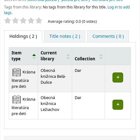
Tags from this library:
No tags from this library for this title.
Log in to add
tags.
Star ratings
Average rating: 0.0 (0 votes)
Holdings
( 2 )
Title notes ( 2 )
Comments ( 0 )
Item
Current
type
library
Collection
Holdings
Obecná
Dar
Krásna
knižnica Belá-
literatúra
Dulice
pre deti
Obecná
Dar
Krásna
knižnica
literatúra
Ležiachov
pre deti