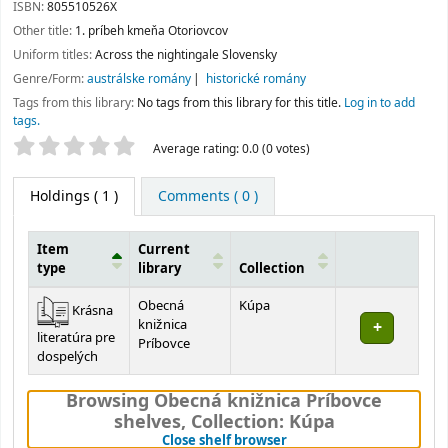
ISBN:
805510526X
Other title:
1. príbeh kmeňa Otoriovcov
Uniform titles:
Across the nightingale Slovensky
Genre/Form:
austrálske romány
historické romány
Tags from this library:
No tags from this library for this title.
Log in to add
tags.
Star ratings
Average rating: 0.0 (0 votes)
Holdings
( 1 )
Comments ( 0 )
Item
Current
type
library
Collection
Holdings
Obecná
Kúpa
Krásna
knižnica
literatúra pre
Príbovce
dospelých
Browsing Obecná knižnica Príbovce
shelves
,
Collection: Kúpa
(Hides shelf browser)
Close shelf browser