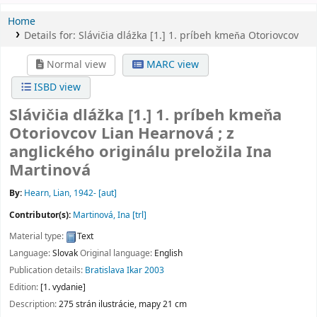
Home
Details for:
Slávičia dlážka
[1.]
1. príbeh kmeňa Otoriovcov
Normal view
MARC view
ISBD view
Slávičia dlážka [1.] 1. príbeh kmeňa
Otoriovcov
Lian Hearnová ; z
anglického originálu preložila Ina
Martinová
By:
Hearn, Lian
, 1942-
[aut]
Contributor(s):
Martinová, Ina
[trl]
Material type:
Text
Language:
Slovak
Original language:
English
Publication details:
Bratislava
Ikar
2003
Edition:
[1. vydanie]
Description:
275 strán ilustrácie, mapy 21 cm