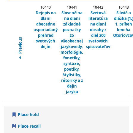
10440
10441
10442
10443
Dejepis na
Slovenčina
Svetová
Slávičia
dlani
na dlani
literatúra
dlážka
[1.
abecedne
základné
na dlani
1. príbeh
usporiadaný
poznatky
obsahy z
kmeňa
prehľad
zo
diel 300
Otoriovco
Previous
svetových
všeobecnej
svetových
dejín
jazykovedy,
spisovateľov
morfológie,
fonetiky,
syntaxe,
poetiky,
štylistiky,
rétoriky a z
dejín
jazyka
Place hold
Place recall