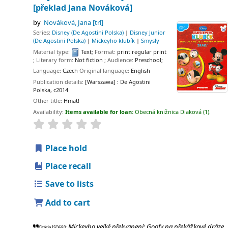
[překlad Jana Nováková]
by
Nováková, Jana
[trl]
Series:
Disney (De Agostini Polska)
|
Disney Junior
(De Agostini Polska)
|
Mickeyho klubík
|
Smysly
Material type:
Text
; Format:
print regular print
; Literary form:
Not fiction
; Audience:
Preschool;
Language:
Czech
Original language:
English
Publication details:
[Warszawa] :
De Agostini
Polska,
c2014
Other title:
Hmat!
Availability:
Items available for loan:
Obecná knižnica Diaková
(1).
Place hold
Place recall
Save to lists
Add to cart
Mickeyho velké překvapení: Goofy na překážkové dráze
Citácia ISO690: