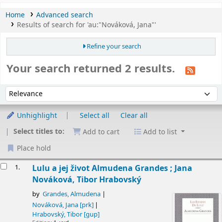
Home
Advanced search
Results of search for 'au:"Nováková, Jana"'
Refine your search
Your search returned 2 results.
Sort
Sort by:
Unhighlight
Select all
Clear all
Select titles to:
Add to cart
Add to list
Place hold
esults
1.
Lulu a jej život
Almudena Grandes ; Jana
Nováková, Tibor Hrabovský
by
Grandes, Almudena
Nováková, Jana
[prk]
Hrabovský, Tibor
[gup]