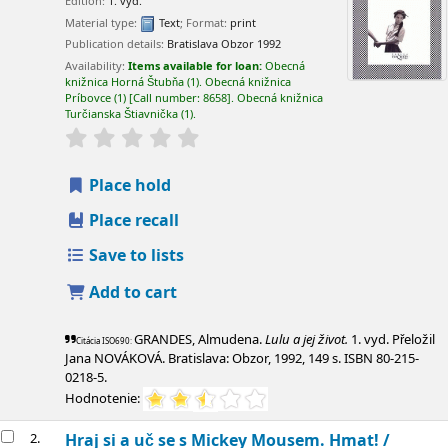
Edition:
1. vyd.
Material type:
Text
; Format:
print
Publication details:
Bratislava
Obzor
1992
Availability:
Items available for loan:
Obecná
knižnica Horná Štubňa
(1).
Obecná knižnica
Príbovce
(1)
Call number:
8658
.
Obecná knižnica
Turčianska Štiavnička
(1).
Place hold
Place recall
Save to lists
Add to cart
GRANDES, Almudena.
Lulu a jej život.
1. vyd. Přeložil
Citácia ISO690:
Jana NOVÁKOVÁ. Bratislava: Obzor, 1992, 149 s. ISBN 80-215-
0218-5.
Hodnotenie:
2.
Hraj si a uč se s Mickey Mousem. Hmat! /