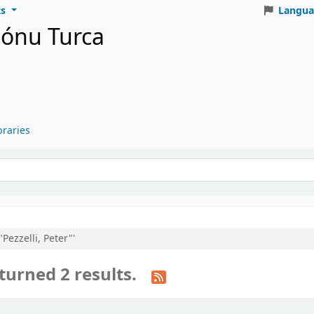
ts
Langua
iónu Turca
braries
eyword
"Pezzelli, Peter"'
turned 2 results.