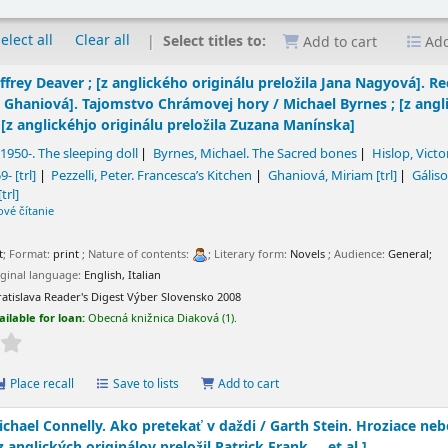
elect all
Clear all
Select titles to:
Add to cart
Add
effrey Deaver ; [z anglického originálu preložila Jana Nagyová]. Rec
 Ghaniová]. Tajomstvo Chrámovej hory / Michael Byrnes ; [z angli
; [z anglickéhjo originálu preložila Zuzana Manínska]
 1950-
. The sleeping doll
Byrnes, Michael
. The Sacred bones
Hislop, Victo
59-
[trl]
Pezzelli, Peter
. Francesca’s Kitchen
Ghaniová, Miriam
[trl]
Gális
[trl]
ové čítanie
t
; Format:
print
; Nature of contents:
; Literary form:
Novels
; Audience:
General;
iginal language:
English
,
Italian
ratislava
Reader's Digest Výber Slovensko
2008
ailable for loan:
Obecná knižnica Diaková
(1).
Place recall
Save to lists
Add to cart
ichael Connelly. Ako pretekať v daždi / Garth Stein. Hroziace neb
[z anglických originálov preložil Patrick Frank ... et al.]