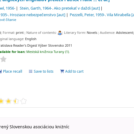
ael
, 1956-
Stein, Garth
, 1964-
. Ako pretekať v daždi
[aut]
 1935-
. Hroziace nebezpečenstvo
[aut]
Pezzelli, Peter
, 1959-
. Vila Mirabella
[
ové čítanie
t
; Format:
print
; Nature of contents:
; Literary form:
Novels
; Audience:
Adolescent
iginal language:
English
ratislava
Reader's Digest Výber Slovensko
2011
ailable for loan:
Mestská knižnica Turany
(1).
Place recall
Save to lists
Add to cart
rený Slovenskou asociáciou knižníc