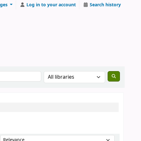
ges
Log in to your account
Search history
Sort by: