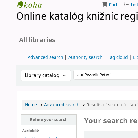
Cart
Lis
Online katalóg knižníc reg
Turčianske knižnice
All libraries
Advanced search
Authority search
Tag cloud
Li
Search the catalog by:
Search the catalog by k
Home
Advanced search
Results of search for 'au:
Your search re
Refine your search
Availability
Sort