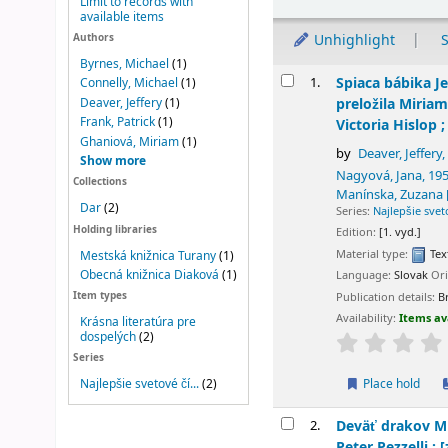
Limit to records with
available items
Unhighlight
S
Authors
Byrnes, Michael
(1)
Results
1.
Spiaca bábika
J
Connelly, Michael
(1)
preložila Miriam
Deaver, Jeffery
(1)
Frank, Patrick
(1)
Victoria Hislop 
Ghaniová, Miriam
(1)
by
Deaver, Jeffery
,
Show more
Nagyová, Jana
, 19
Collections
Manínska, Zuzana
Dar
(2)
Series:
Najlepšie svet
Holding libraries
Edition:
[1. vyd.]
Material type:
Tex
Mestská knižnica Turany
(1)
Obecná knižnica Diaková
(1)
Language:
Slovak
Or
Item types
Publication details:
B
Availability:
Items av
Krásna literatúra pre
dospelých
(2)
Series
Najlepšie svetové čí...
(2)
Place hold
2.
Deväť drakov
M
Peter Pezzelli ; 