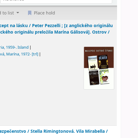
 to list
Place hold
ept na lásku / Peter Pezzelli ; [z anglického originálu
ckého originálu preložila Marína Gálisová]. Ostrov /
ria
, 1959-
. Island
ová, Marína
, 1972-
[trl]
ezpečenstvo / Stella Rimingtonová. Vila Mirabella /