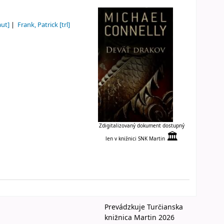
aut]
Frank, Patrick
[trl]
;
Zdigitalizovaný dokument dostupný
🏛
len v knižnici SNK Martin
Prevádzkuje Turčianska
knižnica Martin 2026