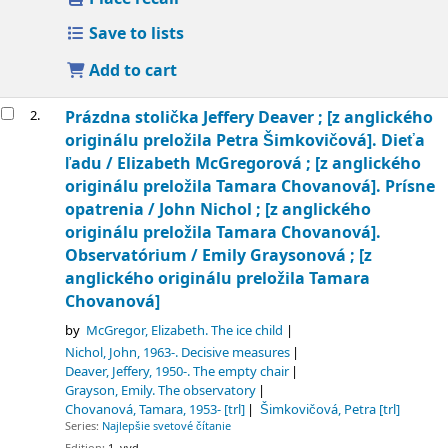
Save to lists
Add to cart
2.
Prázdna stolička
Jeffery Deaver ; [z anglického
originálu preložila Petra Šimkovičová]. Dieťa
ľadu / Elizabeth McGregorová ; [z anglického
originálu preložila Tamara Chovanová]. Prísne
opatrenia / John Nichol ; [z anglického
originálu preložila Tamara Chovanová].
Observatórium / Emily Graysonová ; [z
anglického originálu preložila Tamara
Chovanová]
by
McGregor, Elizabeth
. The ice child
Nichol, John
, 1963-
. Decisive measures
Deaver, Jeffery
, 1950-
. The empty chair
Grayson, Emily
. The observatory
Chovanová, Tamara
, 1953-
[trl]
Šimkovičová, Petra
[trl]
Series:
Najlepšie svetové čítanie