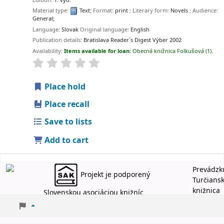
Edition:
1. vyd.
Material type:
Text
; Format:
print
; Literary form:
Novels
; Audience:
General;
Language:
Slovak
Original language:
English
Publication details:
Bratislava
Reader´s Digest Výber
2002
Availability:
Items available for loan:
Obecná knižnica Folkušová
(1).
Place hold
Place recall
Save to lists
Add to cart
Prevádzk
Projekt je podporený
Turčians
knižnica
Slovenskou asociáciou knižníc
Martin
2026