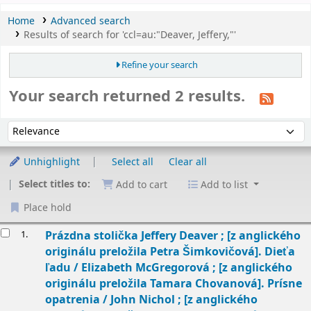
Home
Advanced search
Results of search for 'ccl=au:"Deaver, Jeffery,"'
Refine your search
Your search returned 2 results.
Sort
Sort by:
Unhighlight
Select all
Clear all
Select titles to:
Add to cart
Add to list
Place hold
esults
1.
Prázdna stolička
Jeffery Deaver ; [z anglického
originálu preložila Petra Šimkovičová]. Dieťa
ľadu / Elizabeth McGregorová ; [z anglického
originálu preložila Tamara Chovanová]. Prísne
opatrenia / John Nichol ; [z anglického