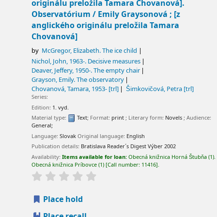
originálu preložila Tamara Chovanová].
Observatórium / Emily Graysonová ; [z
anglického originálu preložila Tamara
Chovanová]
by
McGregor, Elizabeth
. The ice child
Nichol, John
, 1963-
. Decisive measures
Deaver, Jeffery
, 1950-
. The empty chair
Grayson, Emily
. The observatory
Chovanová, Tamara
, 1953-
[trl]
Šimkovičová, Petra
[trl]
Series:
Edition:
1. vyd.
Material type:
Text
; Format:
print
; Literary form:
Novels
; Audience:
General;
Language:
Slovak
Original language:
English
Publication details:
Bratislava
Reader´s Digest Výber
2002
Availability:
Items available for loan:
Obecná knižnica Horná Štubňa
(1).
Obecná knižnica Príbovce
(1)
Call number:
11416
.
Place hold
Place recall