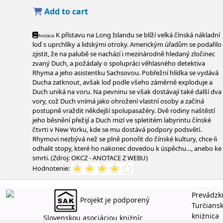
Add to cart
K přístavu na Long Islandu se blíží velká čínská nákladní
Anotácia:
loď s uprchlíky a lidskými otroky. Americkým úřadům se podařilo
zjistit, že na palubě se nachází i mezinárodně hledaný zločinec
zvaný Duch, a požádaly o spolupráci věhlasného detektiva
Rhyma a jeho asistentku Sachsovou. Pobřežní hlídka se vydává
Ducha zatknout, avšak loď podle všeho záměrně exploduje a
Duch uniká na voru. Na pevninu se však dostávají také další dva
vory, což Duch vnímá jako ohrožení vlastní osoby a začíná
postupně vraždit někdejší spolupasažéry. Dvě rodiny naštěstí
jeho běsnění přežijí a Duch mizí ve spletitém labyrintu čínské
čtvrti v New Yorku, kde se mu dostává podpory podsvětí.
Rhymovi nezbývá než se plně ponořit do čínské kultury, chce-li
odhalit stopy, které ho nakonec dovedou k úspěchu…, anebo ke
smrti. (Zdroj: OKCZ - ANOTACE Z WEBU)
Hodnotenie:
Prevádzk
Projekt je podporený
Turčians
knižnica
Slovenskou asociáciou knižníc