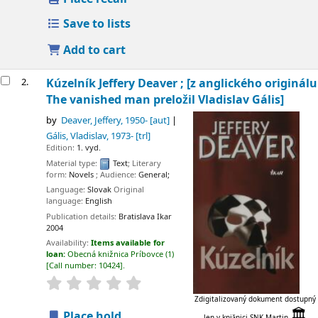
Save to lists
Add to cart
2.
Kúzelník
Jeffery Deaver ; [z anglického originálu
The vanished man preložil Vladislav Gális]
by
Deaver, Jeffery
, 1950-
[aut]
Gális, Vladislav
, 1973-
[trl]
Edition:
1. vyd.
Material type:
Text
; Literary
form:
Novels
; Audience:
General;
Language:
Slovak
Original
language:
English
Publication details:
Bratislava
Ikar
2004
Availability:
Items available for
loan:
Obecná knižnica Príbovce
(1)
Call number:
10424
.
Zdigitalizovaný dokument dostupný
🏛
Place hold
len v knižnici SNK Martin