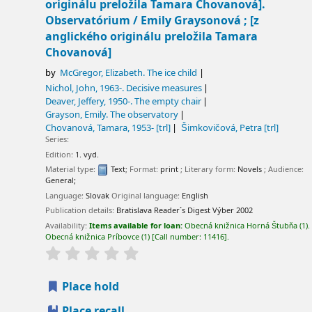
originálu preložila Tamara Chovanová].
Observatórium / Emily Graysonová ; [z
anglického originálu preložila Tamara
Chovanová]
by
McGregor, Elizabeth
. The ice child
Nichol, John
, 1963-
. Decisive measures
Deaver, Jeffery
, 1950-
. The empty chair
Grayson, Emily
. The observatory
Chovanová, Tamara
, 1953-
[trl]
Šimkovičová, Petra
[trl]
Series:
Edition:
1. vyd.
Material type:
Text
; Format:
print
; Literary form:
Novels
; Audience:
General;
Language:
Slovak
Original language:
English
Publication details:
Bratislava
Reader´s Digest Výber
2002
Availability:
Items available for loan:
Obecná knižnica Horná Štubňa
(1).
Obecná knižnica Príbovce
(1)
Call number:
11416
.
Place hold
Place recall