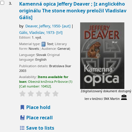
3.
Kamenná opica
Jeffery Deaver ; [z anglického
originálu The stone monkey preložil Vladislav
Gális]
by
Deaver, Jeffery
, 1950-
[aut]
Gális, Vladislav
, 1973-
[trl]
Edition:
1. vyd.
Material type:
Text
; Literary
form:
Novels
; Audience:
General;
Language:
Slovak
Original
language:
English
Publication details:
Bratislava
Ikar
2003
Availability:
Items available for
loan:
Obecná knižnica Príbovce
(1)
Call number:
10452
.
Zdigitalizovaný dokument dostupný
🏛
len v knižnici SNK Martin
Place hold
Place recall
Save to lists