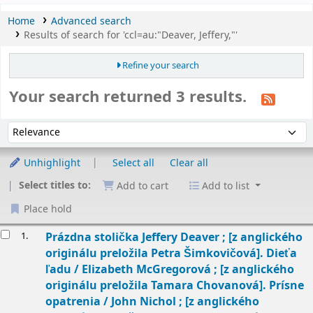
Home
Advanced search
Results of search for 'ccl=au:"Deaver, Jeffery,"'
Refine your search
Your search returned 3 results.
Sort
Sort by:
Unhighlight
Select all
Clear all
Select titles to:
Add to cart
Add to list
Place hold
esults
1.
Prázdna stolička
Jeffery Deaver ; [z anglického
originálu preložila Petra Šimkovičová]. Dieťa
ľadu / Elizabeth McGregorová ; [z anglického
originálu preložila Tamara Chovanová]. Prísne
opatrenia / John Nichol ; [z anglického