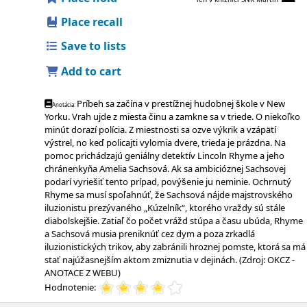
Place recall
Save to lists
Add to cart
Príbeh sa začína v prestížnej hudobnej škole v New
Anotácia:
Yorku. Vrah ujde z miesta činu a zamkne sa v triede. O niekoľko
minút dorazí polícia. Z miestnosti sa ozve výkrik a vzápätí
výstrel, no keď policajti vylomia dvere, trieda je prázdna. Na
pomoc prichádzajú geniálny detektív Lincoln Rhyme a jeho
chránenkyňa Amelia Sachsová. Ak sa ambicióznej Sachsovej
podarí vyriešiť tento prípad, povýšenie ju neminie. Ochrnutý
Rhyme sa musí spoľahnúť, že Sachsová nájde majstrovského
iluzionistu prezývaného „Kúzelník“, ktorého vraždy sú stále
diabolskejšie. Zatiaľ čo počet vrážd stúpa a času ubúda, Rhyme
a Sachsová musia preniknúť cez dym a poza zrkadlá
iluzionistických trikov, aby zabránili hroznej pomste, ktorá sa má
stať najúžasnejším aktom zmiznutia v dejinách. (Zdroj: OKCZ -
ANOTACE Z WEBU)
Hodnotenie: